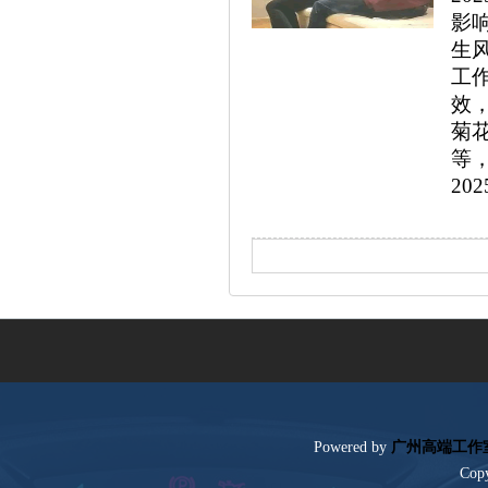
影
生
工
效
菊
等，..
202
Poweredby
广州高端工作
Cop