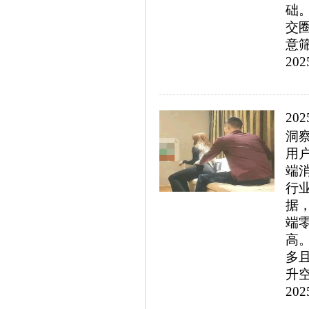
础
交
意筛
202
20
洞
用
端
行
据
端
高
多
升空
202