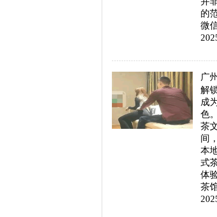
并
的
微信
202
广
解
成
色
茶
间
本
式
体
茶馆
202