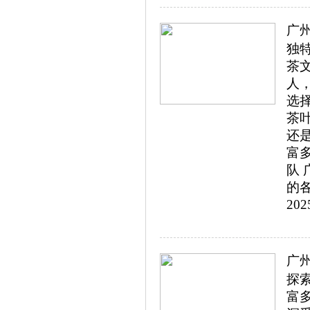
广
独
茶
人
选
茶
还
富
队
的各
202
广
探
富