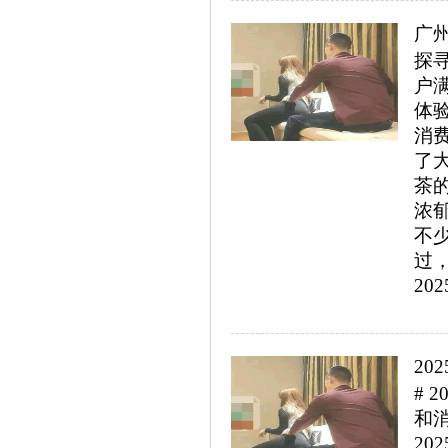
广
探
户
体
消
了
茶
浓
不
过，
202
2
#
和
2