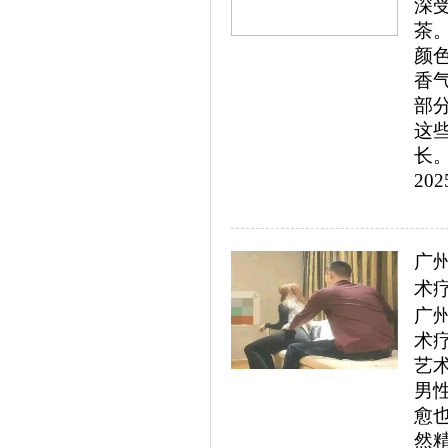
深
茶
颜
香
部
这
长。
202
广州
术
广州
术
艺
男
愈
然