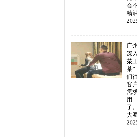
会
精油
202
广
深
茶
茶
们
客
需
用
子
大圈
202