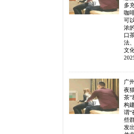
多
咖
可
浓
口
法
文化
202
广
夜
茶
构
谓
些
发