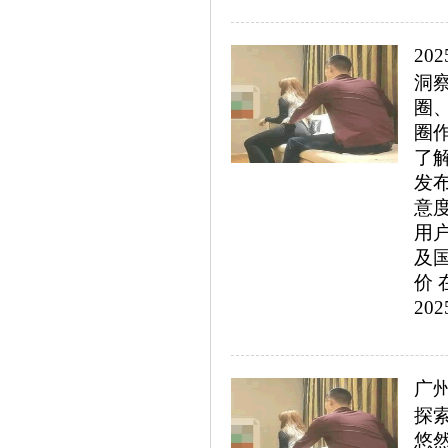
20
洞
圈
圈
了
发
意
用
及
价在
202
广
探
悠