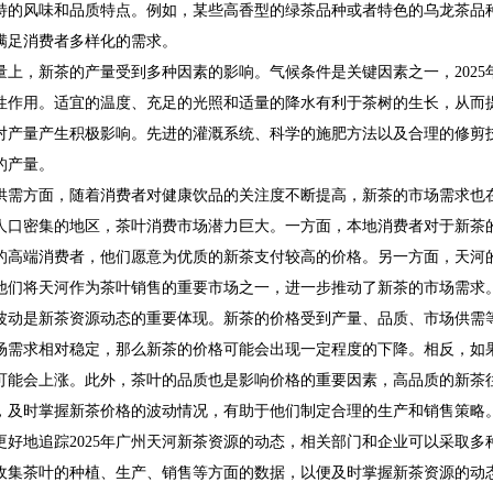
特的风味和品质特点。例如，某些高香型的绿茶品种或者特色的乌龙茶品
满足消费者多样化的需求。
量上，新茶的产量受到多种因素的影响。气候条件是关键因素之一，202
性作用。适宜的温度、充足的光照和适量的降水有利于茶树的生长，从而
对产量产生积极影响。先进的灌溉系统、科学的施肥方法以及合理的修剪
的产量。
供需方面，随着消费者对健康饮品的关注度不断提高，新茶的市场需求也
人口密集的地区，茶叶消费市场潜力巨大。一方面，本地消费者对于新茶
的高端消费者，他们愿意为优质的新茶支付较高的价格。另一方面，天河
他们将天河作为茶叶销售的重要市场之一，进一步推动了新茶的市场需求
波动是新茶资源动态的重要体现。新茶的价格受到产量、品质、市场供需
场需求相对稳定，那么新茶的价格可能会出现一定程度的下降。相反，如
可能会上涨。此外，茶叶的品质也是影响价格的重要因素，高品质的新茶
，及时掌握新茶价格的波动情况，有助于他们制定合理的生产和销售策略
更好地追踪2025年广州天河新茶资源的动态，相关部门和企业可以采取
收集茶叶的种植、生产、销售等方面的数据，以便及时掌握新茶资源的动